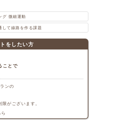
ング 微細運動
通して線路を作る課題
ントをしたい方
ることで
プランの
制限がございます。
ちら