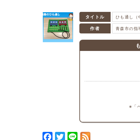
ひも通し（
タイトル
青森市の指
作者
※「
Facebook
Twitter
Line