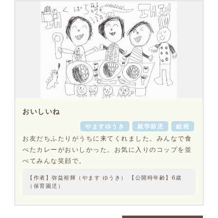
おいしいね
やますゆうき
就学前児
絵画
お友だちふたりがうちに来てくれました。みんなで食
べたカレーがおいしかった。お気に入りのコップを並
べてみんな笑顔で。
【作者】弥益裕輝（やます ゆうき） 【公開時年齢】6歳
（保育園児）