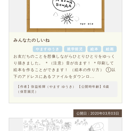
みんなたのしいね
やますゆうき
就学前児
絵本
絵画
お友だちのことを想像しながらひとりひとりをゆっく
り描きました。 ＊（注意）音が出ます！ ＊印刷して
絵本を作ることができます！ （絵本の作り方） ①以
下のアドレスにあるファイルをダウンロ...
【作者】弥益裕輝（やます ゆうき） 【公開時年齢】6歳
（保育園児）
公開日：2020年03月03日