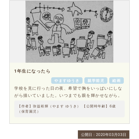
1年生になったら
やますゆうき
就学前児
絵画
学校を見に行った日の夜、希望で胸をいっぱいにしな
がら描いていました。いつまでも眼を輝かせながら。
【作者】弥益裕輝（やます ゆうき） 【公開時年齢】6歳
（保育園児）
公開日：2020年03月03日