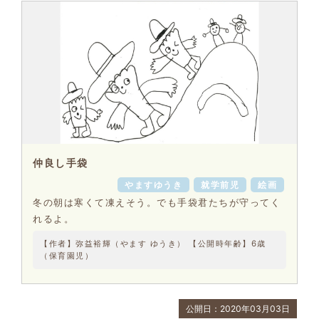
仲良し手袋
やますゆうき
就学前児
絵画
冬の朝は寒くて凍えそう。でも手袋君たちが守ってく
れるよ。
【作者】弥益裕輝（やます ゆうき） 【公開時年齢】6歳
（保育園児）
公開日：2020年03月03日