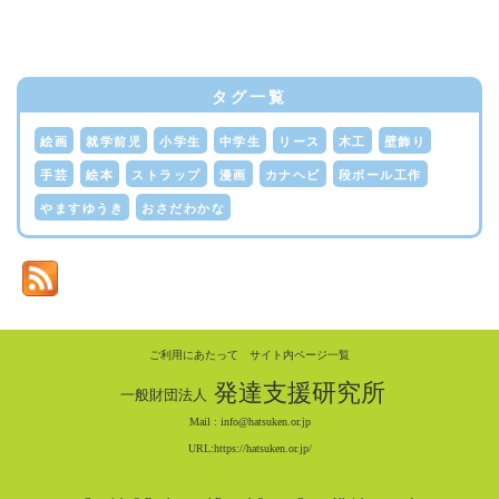
タグ一覧
絵画
就学前児
小学生
中学生
リース
木工
壁飾り
手芸
絵本
ストラップ
漫画
カナヘビ
段ボール工作
やますゆうき
おさだわかな
ご利用にあたって
サイト内ページ一覧
発達支援研究所
一般財団法人
Mail :
info@hatsuken.or.jp
URL:
https://hatsuken.or.jp/