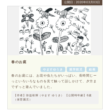
公開日：2020年03月03日
春のお庭
やますゆうき
就学前児
絵画
春のお庭には、お花や虫たちがいっぱい、長時間じー
っといろいろなものを見て触って話しかけて、夕方ま
でずっと遊んでいました。
【作者】弥益裕輝（やます ゆうき） 【公開時年齢】6歳
（保育園児）