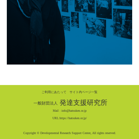
ご利用にあたって
サイト内ページ一覧
発達支援研究所
一般財団法人
Mail :
info@hatsuken.or.jp
URL:
https://hatsuken.or.jp/
Copyright © Developmental Research Support Center, All rights reserved.