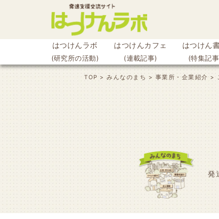
はつけんラボ
はつけんカフェ
はつけん
(研究所の活動)
(連載記事)
(特集記事
ook
TOP
>
みんなのまち
>
事業所・企業紹介
>
r
発