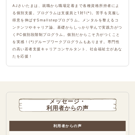
AJさいたまは、就職から職場定着まで各種資格所持者によ
る個別支援。プログラムは支援員と1対1(*)。苦手を克服し
得意を伸ばすSmallstepプログラム。メンタルを整えるコ
ンテンツやキャリア論、基礎からしっかり学んで実践力がつ
くPC個別段階制プログラム。個別だからこそ力がつくこと
を実感！(*)グループワークプログラムもあります。専門性
の高い若者支援キャリアコンサルタント、社会福祉士があな
たを応援！
メッセージ・
利用者からの声
利用者からの声