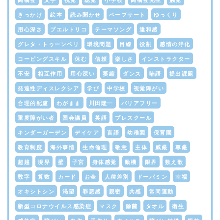
高橋登
文字
視覚
聴覚
小学校
高橋登先生
触覚
きっかけ
絵本
読み聞かせ
ペープサート
ゆっくり
用心深さ
プエルトリコ
テーマソング
違和感
グレタ・トゥーンベリ
環境問題
目線
役割
感情の浄化
コーピングスキル
休む
信頼
楽しさ
インストラクター
不安
相互作用
用心深い
萎縮
ダンス
喃語
提出課題
発達性ディスレクシア
学び
中学校
視覚障がい
合理的配慮
わがまま
川田隆一
バリアフリー
重度障がい者
国会議員
英語
プレスクール
キンダーガーデン
デイケア
言語
幼稚園
保育園
教育制度
海外事情
生命倫理
敬意
主体
威厳
尊厳
超越
境界
壁
子宮
身体感覚
動機
限界
数え歌
数字
算数
カード
お金
人種差別
ドーパミン
幸福
オキシトシン
渇望
罪悪感
親密
共感
常同運動
新型コロナウイルス感染症
マスク
除菌
タオル
衛生