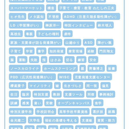
スーパーマーケット
構造
子育て・療育・教育 わたしの工夫
ヒオ先生
メタ認知
不登校
ADHD（注意欠陥多動性障がい）
LD（学習障がい）
榊原洋一
特別インタビュー
鈴木領人
高校生
毒親
子どもの権利
虐待
家族・支援者が語る発達障がい
山越ゆり
ASD
障がい観
子育て
学習
書字
知的発達
療育現場
経験
門田翔太
脳
運動
失敗
指
はさみ
切る
練習
安全
ノースカロライナ
ホームスクーリング
親
齊藤博之
板書
PDD（広汎性発達障がい）
WISC
児童発達支援センター
櫻庭愛子
マイノリティ
嘘
生きづらさ
同一視
偏見
在日
臨床
特別支援
教師
支援ツール
同僚
事例検討
訓練
感覚
違い
受験
オープンキャンパス
進学
特別支援学校
学校説明会
高等学校卒業資格
選択肢
就職
金光建二
大学生
福祉の基礎を考える
支援級
資質・能力