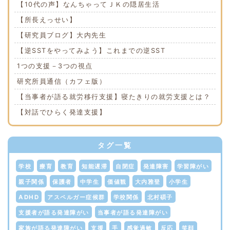
【10代の声】なんちゃってＪＫの隠居生活
【所長えっせい】
【研究員ブログ】大内先生
【逆SSTをやってみよう】これまでの逆SST
1つの支援－3つの視点
研究所員通信（カフェ版）
【当事者が語る就労移行支援】寝たきりの就労支援とは？
【対話でひらく発達支援】
タグ一覧
学校
療育
教育
知能遅滞
自閉症
発達障害
学習障がい
親子関係
保護者
中学生
価値観
大内雅登
小学生
ADHD
アスペルガー症候群
学校関係
北村碩子
支援者が語る発達障がい
当事者が語る発達障がい
家族が語る発達障がい
支援
手
感覚過敏
反応
笑顔