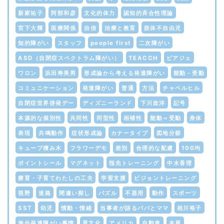
新家祐子
阿部和彦
文化的体力
認知的斉合性理論
宮下大輝
医療関係
自信
治療と教育
肢体不自由児
知的障がい
スタッフ
people first
二次障がい
ASD（自閉症スペクトラム障がい）
TEACCH
ピアジェ
ワロン
浜田寿美男
形成論から考える発達障がい
能動－受動
コミュニケーション
発達障がい
普通
方法
チャペルヒル
自閉症世界啓発デー
ディズニーランド
下川政洋
記号
本源的な個別性
共同性
同型性
相補性
能動＝受動
身体
表現
共鳴動作
症状形成論
カナータイプ
図地分節
キューブ積み木
フラワーデモ
差別
合理的な配慮
100均
ポイントシール
マグネット
指先トレーニング
中水香理
療育・子育てわたしの工夫
学習支援
ビジョントレーニング
視野
迷路
間違い探し
パズル
不器用
動作
スポーツ
SST
幼児
情動・情緒
当事者が語るパパとママ
相川裕子
海外発達障がい事情
異文化
アメリカ
自動車
本屋