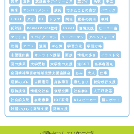
要求
選択
放課後等デイサービス
放デイ
高校
単位
将来
エンパワメント
成長
できたことの喜び
パニック
LGBT
タイ
BL
ドラマ
関係
世界の共有
教材
反対語
PowerPoint教材
Excel
遠隔支援
ヒーロー論
マッチョ
スパイダーマン
スーパーマン
アベンジャーズ
映画
アニメ
漫画
やる気
学習方法
学習方略
志望理由書
オンライン授業
面接
情報の多さ
イラスト化
図の効果
大学受験
大学生の支援
逆SST
当事者視点
全国精神障害者地域生活支援協議会
あみ
大人
仕事
理解のズレ
吉田憲司
身体障害
寝たきり
就労移行支援
頸髄損傷
情報化社会
仮想空間
社会参加
人工呼吸器
社会的入院
在宅療養
IOT家電
AIスピーカー
指ロボット
対話でひらく発達支援
発達支援
ご利用にあたって
サイト内ページ一覧