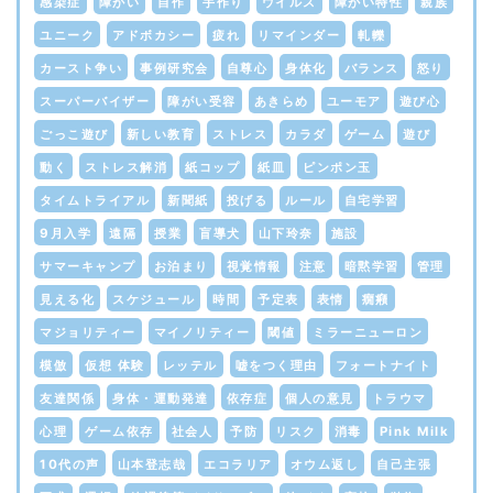
感染症
障がい
自作
手作り
ウイルス
障がい特性
親族
ユニーク
アドボカシー
疲れ
リマインダー
軋轢
カースト争い
事例研究会
自尊心
身体化
バランス
怒り
スーパーバイザー
障がい受容
あきらめ
ユーモア
遊び心
ごっこ遊び
新しい教育
ストレス
カラダ
ゲーム
遊び
動く
ストレス解消
紙コップ
紙皿
ピンポン玉
タイムトライアル
新聞紙
投げる
ルール
自宅学習
9月入学
遠隔
授業
盲導犬
山下玲奈
施設
サマーキャンプ
お泊まり
視覚情報
注意
暗黙学習
管理
見える化
スケジュール
時間
予定表
表情
癇癪
マジョリティー
マイノリティー
閾値
ミラーニューロン
模倣
仮想 体験
レッテル
嘘をつく理由
フォートナイト
友達関係
身体・運動発達
依存症
個人の意見
トラウマ
心理
ゲーム依存
社会人
予防
リスク
消毒
Pink Milk
10代の声
山本登志哉
エコラリア
オウム返し
自己主張