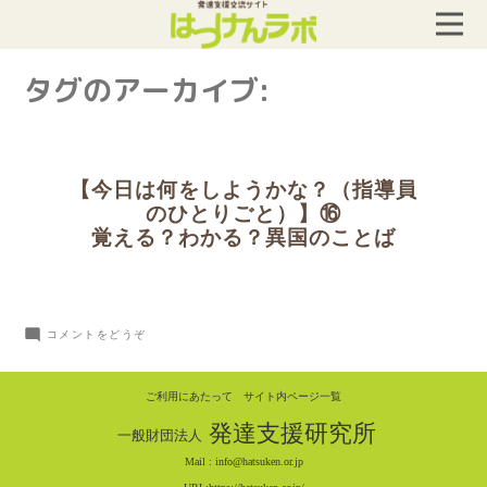
タグのアーカイブ:
【今日は何をしようかな？（指導員
のひとりごと）】⑯
覚える？わかる？異国のことば
(【今
コメントをどうぞ
日
は
ご利用にあたって
サイト内ページ一覧
何
発達支援研究所
一般財団法人
を
Mail :
info@hatsuken.or.jp
し