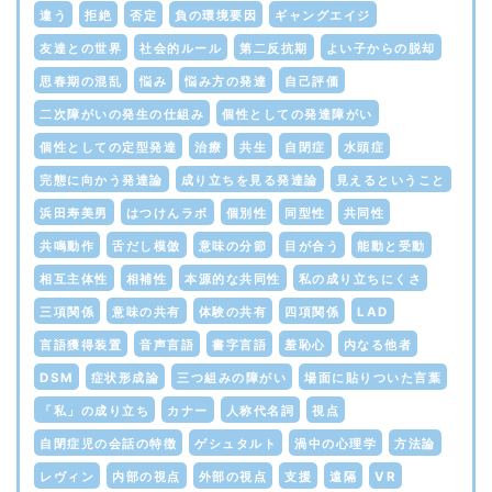
違う
拒絶
否定
負の環境要因
ギャングエイジ
友達との世界
社会的ルール
第二反抗期
よい子からの脱却
思春期の混乱
悩み
悩み方の発達
自己評価
二次障がいの発生の仕組み
個性としての発達障がい
個性としての定型発達
治療
共生
自閉症
水頭症
完態に向かう発達論
成り立ちを見る発達論
見えるということ
浜田寿美男
はつけんラボ
個別性
同型性
共同性
共鳴動作
舌だし模倣
意味の分節
目が合う
能動と受動
相互主体性
相補性
本源的な共同性
私の成り立ちにくさ
三項関係
意味の共有
体験の共有
四項関係
LAD
言語獲得装置
音声言語
書字言語
羞恥心
内なる他者
DSM
症状形成論
三つ組みの障がい
場面に貼りついた言葉
「私」の成り立ち
カナー
人称代名詞
視点
自閉症児の会話の特徴
ゲシュタルト
渦中の心理学
方法論
レヴィン
内部の視点
外部の視点
支援
遠隔
VR