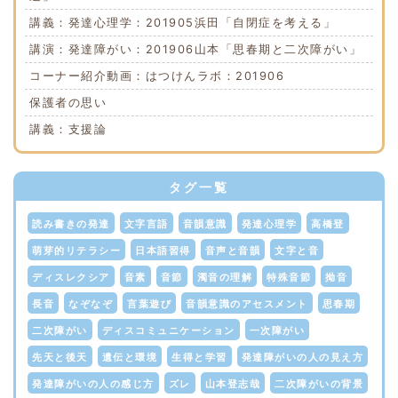
講義：発達心理学：201905浜田「自閉症を考える」
講演：発達障がい：201906山本「思春期と二次障がい」
コーナー紹介動画：はつけんラボ：201906
保護者の思い
講義：支援論
タグ一覧
読み書きの発達
文字言語
音韻意識
発達心理学
高橋登
萌芽的リテラシー
日本語習得
音声と音韻
文字と音
ディスレクシア
音素
音節
濁音の理解
特殊音節
拗音
長音
なぞなぞ
言葉遊び
音韻意識のアセスメント
思春期
二次障がい
ディスコミュニケーション
一次障がい
先天と後天
遺伝と環境
生得と学習
発達障がいの人の見え方
発達障がいの人の感じ方
ズレ
山本登志哉
二次障がいの背景