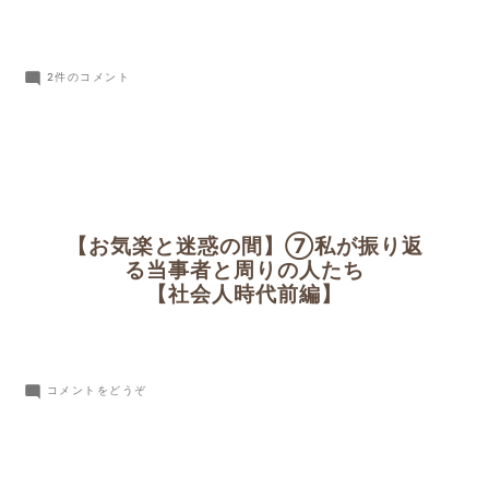
【お
2件のコメント
気
楽
と
迷
惑
の
【お気楽と迷惑の間】⑦私が振り返
間】
る当事者と周りの人たち
⑧
【社会人時代前編】
私
が
振
(【お
り
コメントをどうぞ
気
返
楽
る
と
当