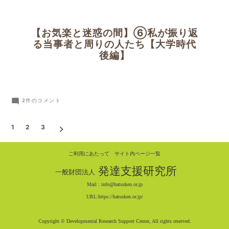
迷
事
惑
者
の
と
【お気楽と迷惑の間】⑥私が振り返
間】
周
る当事者と周りの人たち【大学時代
⑦
り
後編】
私
の
投
が
人
稿
振
た
ナ
【お
2件のコメント
り
ち
ビ
気
返
【社
ゲ
楽
る
会
1
2
3
ー
と
当
シ
人
ョ
迷
事
時
ご利用にあたって
サイト内ページ一覧
ン
惑
者
代
発達支援研究所
一般財団法人
の
と
後
Mail :
info@hatsuken.or.jp
間】
周
編】
URL:
https://hatsuken.or.jp/
⑥
り
へ
私
の
の
Copyright © Developmental Research Support Center, All rights reserved.
が
人