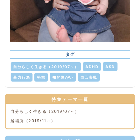
タグ
自分らしく生きる（2019/07～）
ADHD
ASD
暴力行為
発散
知的障がい
自己表現
特集テーマ一覧
自分らしく生きる（2019/07～）
居場所（2019/11～）