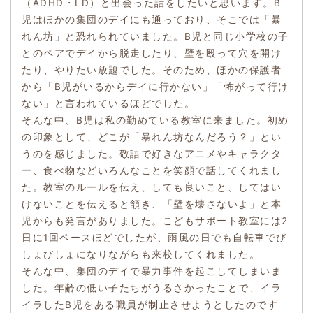
（ADHD・LD）と出会った話をしたいと思います。B
児はほかの集団のデイにも通っており、そこでは「暴
れん坊」と恐れられていました。B児と同じ小学校の子
とのペアでデイから脱走したり、壁を殴って穴を開け
たり、やりたい放題でした。そのため、ほかの保護者
から「B児がいるからデイに行かない」「怖がって行け
ない」と言われているほどでした。
そんな中、B児は私の勤めている教室に来ました。初め
の印象として、どこが「暴れん坊なんだろう？」とい
うのを感じました。敬語で好きなアニメやキャラクタ
ー、食べ物などいろんなことを笑顔で話してくれまし
た。教室のルールを伝え、しても良いこと、してはい
けないことを伝えると頷き、「壁を壊さないよ」と本
児からも発言がありました。こどもサポート教室には2
日に1回ペースほどでしたが、雨風の日でも自転車でび
しょびしょになりながらも来校してくれました。
そんな中、集団のデイで暴力事件を起こしてしまいま
した。年齢の低い子たちがうるさかったことで、イラ
イラしたB児をある職員が制止させようとしたのです