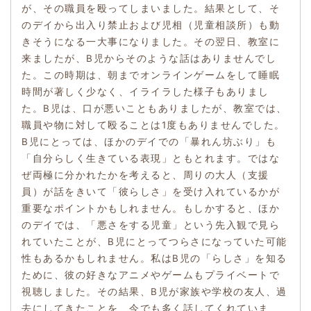
が、その職員を殴ってしまいました。結果として、そ
のデイから出入り禁止および児相（児童相談所）も動
きそうになる一大事になりました。その翌日、教室に
来ましたが、B児からそのような話はありませんでし
た。この時期は、朝までオンラインゲームをして睡眠
時間が著しく少なく、イライラした様子もありまし
た。B児は、口が悪いこともありましたが、教室では、
職員や物に対して殴ることは1度もありませんでした。
B児にとっては、ほかのデイでの「暴れん坊ぶり」も
「自分らしく生きている表現」ともとれます。ではな
ぜ両極に分かれたかを考えると、周りの大人（支援
員）が話をきいて「彼らしさ」を受け入れているかが
重要なポイントかもしれません。もしかすると、ほか
のデイでは、「悪さをする児童」という先入観で見ら
れていたことが、B児にとってつらさになっていた可能
性もあるかもしれません。私はB児の「らしさ」を知る
ために、彼の好きなアニメやゲームもプライベートで
視聴しました。その結果、B児が家族や学校の友人、過
去にしてきたことを、今でも多く話してくれていま