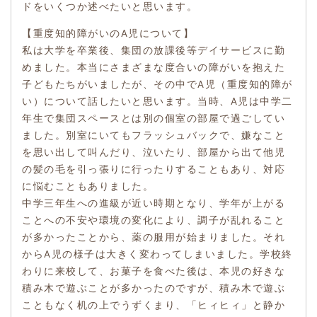
ドをいくつか述べたいと思います。
【重度知的障がいのA児について】
私は大学を卒業後、集団の放課後等デイサービスに勤
めました。本当にさまざまな度合いの障がいを抱えた
子どもたちがいましたが、その中でA児（重度知的障が
い）について話したいと思います。当時、A児は中学二
年生で集団スペースとは別の個室の部屋で過ごしてい
ました。別室にいてもフラッシュバックで、嫌なこと
を思い出して叫んだり、泣いたり、部屋から出て他児
の髪の毛を引っ張りに行ったりすることもあり、対応
に悩むこともありました。
中学三年生への進級が近い時期となり、学年が上がる
ことへの不安や環境の変化により、調子が乱れること
が多かったことから、薬の服用が始まりました。それ
からA児の様子は大きく変わってしまいました。学校終
わりに来校して、お菓子を食べた後は、本児の好きな
積み木で遊ぶことが多かったのですが、積み木で遊ぶ
こともなく机の上でうずくまり、「ヒィヒィ」と静か