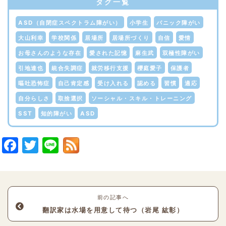
タグ一覧
ASD（自閉症スペクトラム障がい）
小学生
パニック障がい
大山利幸
学校関係
居場所
居場所づくり
自信
愛情
お母さんのような存在
愛された記憶
麻生武
双極性障がい
引地達也
統合失調症
就労移行支援
櫻庭愛子
保護者
嘔吐恐怖症
自己肯定感
受け入れる
認める
習慣
適応
自分らしさ
取捨選択
ソーシャル・スキル・トレーニング
SST
知的障がい
ASD
Facebook
Twitter
Line
前の記事へ
翻訳家は水場を用意して待つ（岩尾 紘彰）