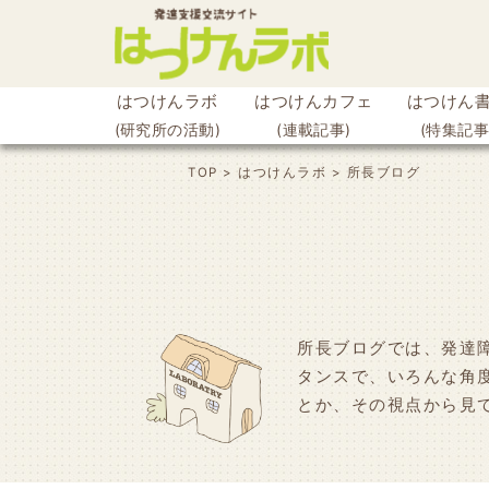
はつけんラボ
はつけんカフェ
はつけん
(研究所の活動)
(連載記事)
(特集記事
ook
TOP
>
はつけんラボ
>
所長ブログ
r
所長ブログでは、発達
タンスで、いろんな角
とか、その視点から見