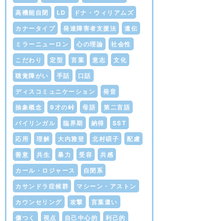
高機能自閉
LD
ドナ・ウィリアムズ
カナータイプ
発達障害者支援法
遺伝
ミラーニューロン
心の理論
社会性
こだわり
定型
言葉
意志
文化
聴覚障がい
手話
口話
ディスコミュニケーション
発音
抽象概念
9才の峠
母語
第二言語
バイリンガル
臨界期
納得
SST
応用
理解
大内雅登
北村碩子
配慮
善意
共生
暴力
受容
共感
カール・ロジャース
自閉系
カサンドラ症候群
マシーン・アストン
カウンセリング
攻撃
言葉遣い
傷つく
視点
自己中心的
利己的