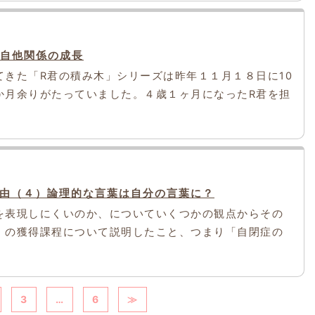
る自他関係の成長
きた「R君の積み木」シリーズは昨年１１月１８日に10
か月余りがたっていました。４歳１ヶ月になったR君を担
由（４）論理的な言葉は自分の言葉に？
を表現しにくいのか、についていくつかの観点からその
」の獲得課程について説明したこと、つまり「自閉症の
3
…
6
≫