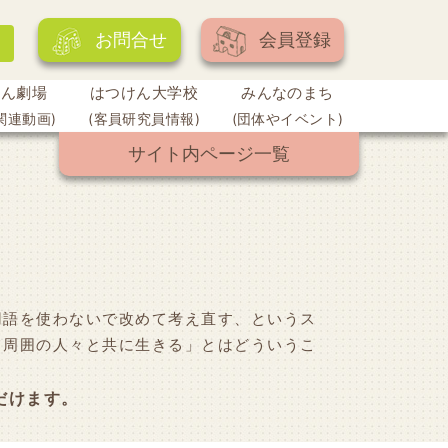
お問合せ
会員登録
けん劇場
はつけん大学校
みんなのまち
関連動画)
(客員研究員情報)
(団体やイベント)
サイト内ページ一覧
用語を使わないで改めて考え直す、というス
て周囲の人々と共に生きる」とはどういうこ
。
だけます。