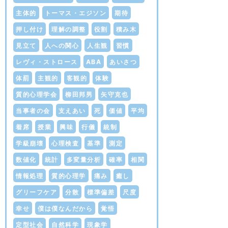
主体的
トーマス・エジソン
期待
押し付け
理解の調整
役割
積み木
見立て
人への関心
人生観
習慣
レヴィ・ストロース
ABA
あいさつ
体罰
主観的
客観的
体験
質的心理学会
柳田邦男
矢守克也
当事者の会
支えあい
死
価値
平均
着席
授業
興味
行儀
統制
学級崩壊
心理検査
基準
測定
数値化
統計
多変量分析
確率
相関
情報処理
質的心理学
痛み
癒し
グリーフケア
分散
標準偏差
尺度
幸せ
僕は僕なんだから
覚悟
定型社会
自然科学
現象学