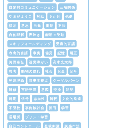
自閉的コミュニケーション
三項関係
やまだようこ
対話
９か月
他傷
指示
意思
自覚
衝動
不快
自他理解
夜泣き
能動＝受動
スキャフォールディング
受容的言語
表出的言語
事実
偏見
記憶
矯正
河野泰弘
視覚障がい
高木光太郎
思考
動物の群れ
社会
お金
記号
発達理論
当事者視点
クーゲルバーン
研修
言語発達
意図
交換
能記
所期
信号
志向性
解釈
文化的発達
不登校
事例検討会
拒否
学習
居場所
プリント学習
自己コントロール
登校刺激
脱感作法