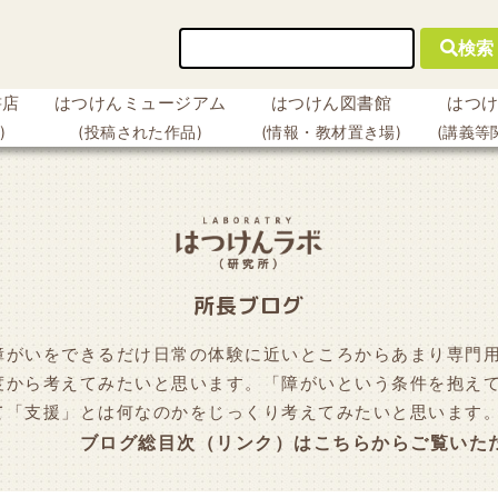
検索
書店
はつけんミュージアム
はつけん図書館
はつ
)
(投稿された作品)
(情報・教材置き場)
(講義等
所長ブログ
障がいをできるだけ日常の体験に近いところからあまり専門
度から考えてみたいと思います。「障がいという条件を抱え
て「支援」とは何なのかをじっくり考えてみたいと思います
ブログ総目次（リンク）は
こちらから
ご覧いた