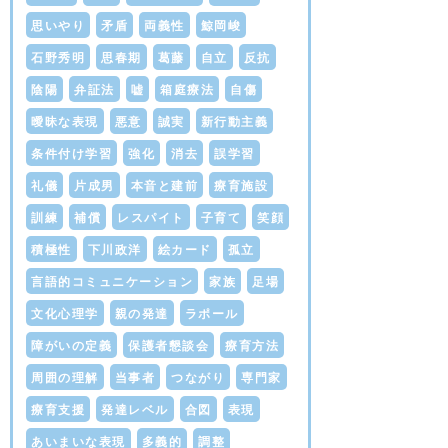
思いやり
矛盾
両義性
鯨岡峻
石野秀明
思春期
葛藤
自立
反抗
陰陽
弁証法
嘘
箱庭療法
自傷
曖昧な表現
悪意
誠実
新行動主義
条件付け学習
強化
消去
誤学習
礼儀
片成男
本音と建前
療育施設
訓練
補償
レスパイト
子育て
笑顔
積極性
下川政洋
絵カード
孤立
言語的コミュニケーション
家族
足場
文化心理学
親の発達
ラポール
障がいの定義
保護者懇談会
療育方法
周囲の理解
当事者
つながり
専門家
療育支援
発達レベル
合図
表現
あいまいな表現
多義的
調整