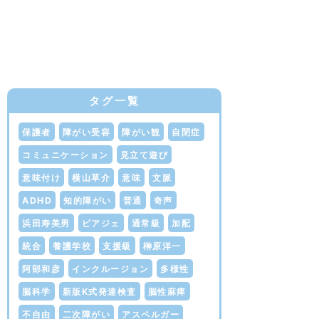
タグ一覧
保護者
障がい受容
障がい観
自閉症
コミュニケーション
見立て遊び
意味付け
横山草介
意味
文脈
ADHD
知的障がい
普通
奇声
浜田寿美男
ピアジェ
通常級
加配
統合
養護学校
支援級
榊原洋一
阿部和彦
インクルージョン
多様性
脳科学
新版K式発達検査
脳性麻痺
不自由
二次障がい
アスペルガー