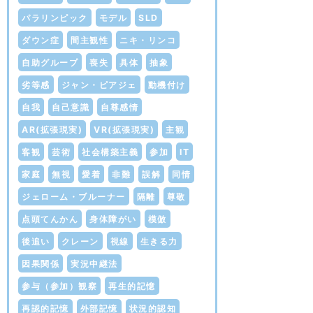
パラリンピック
モデル
SLD
ダウン症
間主観性
ニキ・リンコ
自助グループ
喪失
具体
抽象
劣等感
ジャン・ピアジェ
動機付け
自我
自己意識
自尊感情
AR(拡張現実)
VR(拡張現実)
主観
客観
芸術
社会構築主義
参加
IT
家庭
無視
愛着
非難
誤解
同情
ジェローム・ブルーナー
隔離
尊敬
点頭てんかん
身体障がい
模倣
後追い
クレーン
視線
生きる力
因果関係
実況中継法
参与（参加）観察
再生的記憶
再認的記憶
外部記憶
状況的認知