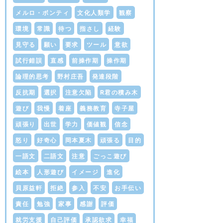
メルロ・ボンティ
文化人類学
観察
環境
常識
待つ
指さし
経験
見守る
願い
要求
ツール
意欲
試行錯誤
直感
前操作期
操作期
論理的思考
野村庄吾
発達段階
反抗期
選択
注意欠陥
R君の積み木
遊び
我慢
着座
義務教育
寺子屋
頑張り
出世
学力
価値観
信念
怒り
好奇心
岡本夏木
頑張る
目的
一語文
二語文
注意
ごっこ遊び
絵本
人形遊び
イメージ
進化
貝原益軒
拒絶
参入
不安
お手伝い
責任
勉強
家事
感謝
評価
就労支援
自己評価
承認欲求
幸福